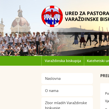
Varaždinska biskupija
Katehetski u
PRE
Naslovna
O nama
Po
Vj
Zbor mladih Varaždinske
biskupije