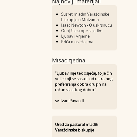
Najnoviji materijali
Susret mladih Varaždinske
biskupije u Molvama
Isaac Newton - O uskrsnuću
Onaj čije stope slijedim
Ljubav i vrijeme
Priča o osjećajima
Misao tjedna
"Ljubav nije tek osjećaj; to je čin
volje koji se sastoji od ustrajnog
preferiranja dobra drugih na
račun vlastitog dobra."
sv. Ivan Pavao II
Ured za pastoral mladih
Varaždinske biskupije