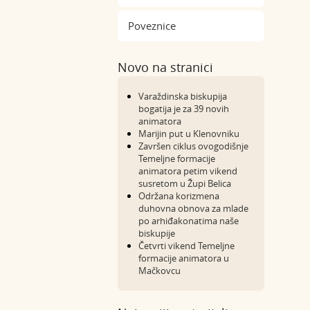
Poveznice
Novo na stranici
Varaždinska biskupija
bogatija je za 39 novih
animatora
Marijin put u Klenovniku
Završen ciklus ovogodišnje
Temeljne formacije
animatora petim vikend
susretom u Župi Belica
Održana korizmena
duhovna obnova za mlade
po arhiđakonatima naše
biskupije
Četvrti vikend Temeljne
formacije animatora u
Mačkovcu