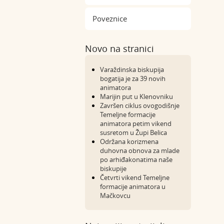
Poveznice
Novo na stranici
Varaždinska biskupija
bogatija je za 39 novih
animatora
Marijin put u Klenovniku
Završen ciklus ovogodišnje
Temeljne formacije
animatora petim vikend
susretom u Župi Belica
Održana korizmena
duhovna obnova za mlade
po arhiđakonatima naše
biskupije
Četvrti vikend Temeljne
formacije animatora u
Mačkovcu