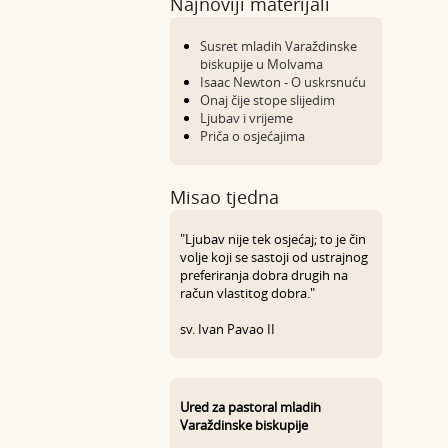
Najnoviji materijali
Susret mladih Varaždinske
biskupije u Molvama
Isaac Newton - O uskrsnuću
Onaj čije stope slijedim
Ljubav i vrijeme
Priča o osjećajima
Misao tjedna
"Ljubav nije tek osjećaj; to je čin
volje koji se sastoji od ustrajnog
preferiranja dobra drugih na
račun vlastitog dobra."
sv. Ivan Pavao II
Ured za pastoral mladih
Varaždinske biskupije