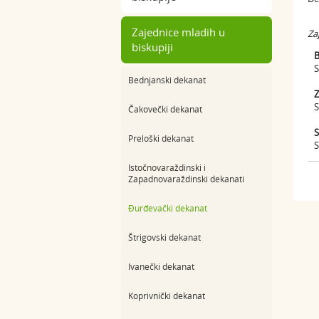
Zajednice mladih u
Za
biskupiji
Br
Su
Bednjanski dekanat
Za
Su
Čakovečki dekanat
Sk
Preloški dekanat
Su
Istočnovaraždinski i
Zapadnovaraždinski dekanati
Đurđevački dekanat
Štrigovski dekanat
Ivanečki dekanat
Koprivnički dekanat