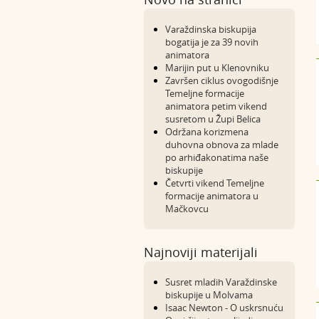
Varaždinska biskupija
bogatija je za 39 novih
animatora
Marijin put u Klenovniku
Završen ciklus ovogodišnje
Temeljne formacije
animatora petim vikend
susretom u Župi Belica
Održana korizmena
duhovna obnova za mlade
po arhiđakonatima naše
biskupije
Četvrti vikend Temeljne
formacije animatora u
Mačkovcu
Najnoviji materijali
Susret mladih Varaždinske
biskupije u Molvama
Isaac Newton - O uskrsnuću