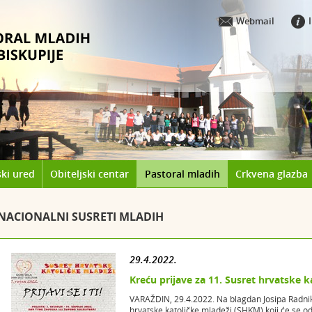
Webmail
ki ured
Obiteljski centar
Pastoral mladih
Crkvena glazba
NACIONALNI SUSRETI MLADIH
29.4.2022.
Kreću prijave za 11. Susret hrvatske k
VARAŽDIN, 29.4.2022. Na blagdan Josipa Radnika
hrvatske katoličke mladeži (SHKM) koji će se od