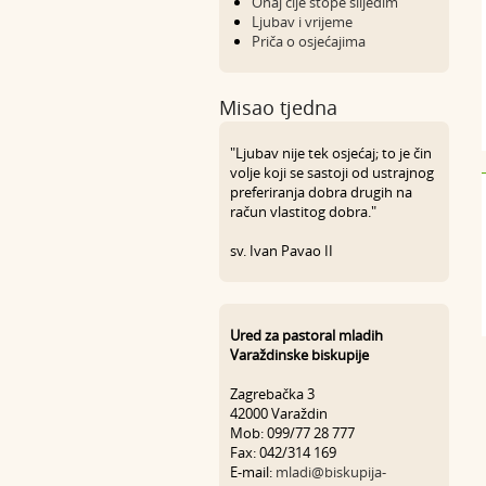
Onaj čije stope slijedim
Ljubav i vrijeme
Priča o osjećajima
Misao tjedna
"Ljubav nije tek osjećaj; to je čin
volje koji se sastoji od ustrajnog
preferiranja dobra drugih na
račun vlastitog dobra."
sv. Ivan Pavao II
Ured za pastoral mladih
Varaždinske biskupije
Zagrebačka 3
42000 Varaždin
Mob: 099/77 28 777
Fax: 042/314 169
E-mail:
mladi@biskupija-