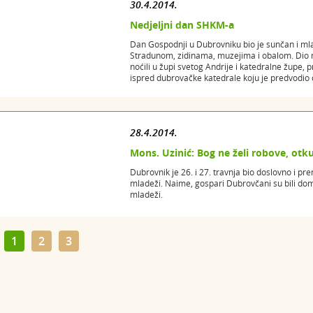
30.4.2014.
Nedjeljni dan SHKM-a
Dan Gospodnji u Dubrovniku bio je sunčan i mla
Stradunom, zidinama, muzejima i obalom. Dio m
noćili u župi svetog Andrije i katedralne župe, p
ispred dubrovačke katedrale koju je predvodio 
28.4.2014.
Mons. Uzinić: Bog ne želi robove, otk
Dubrovnik je 26. i 27. travnja bio doslovno i pr
mladeži. Naime, gospari Dubrovčani su bili dom
mladeži.
1
2
3