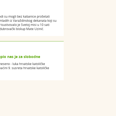
di su mogli bez kabanice prošetati
ladih iz Varaždinskog dekanata koji su
risustvovalo je Svetoj misi u 10 sati
dubrovački biskup Mate Uzinić.
upio nas je za slobodne
eneseno - luka hrvatske katoličke
aćini 9. susreta hrvatske katoličke