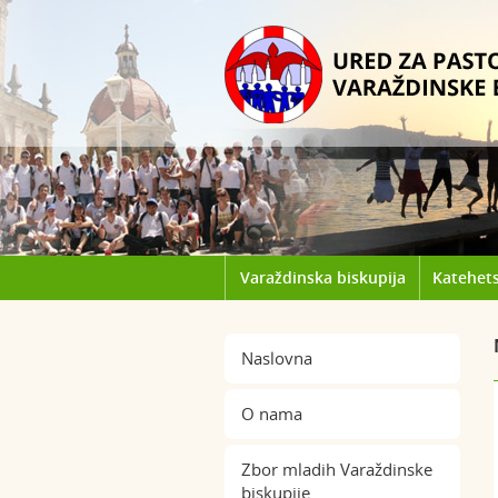
Varaždinska biskupija
Katehets
Naslovna
O nama
Zbor mladih Varaždinske
biskupije