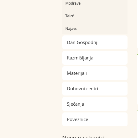
Modrave
Taizé
Najave
Dan Gospodnji
Razmišljanja
Materijali
Duhovni centri
Sjećanja
Poveznice
Novo na stranici