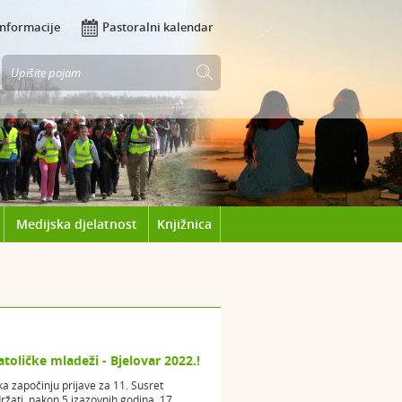
Informacije
Pastoralni kalendar
Medijska djelatnost
Knjižnica
atoličke mladeži - Bjelovar 2022.!
 započinju prijave za 11. Susret
ržati, nakon 5 izazovnih godina, 17.