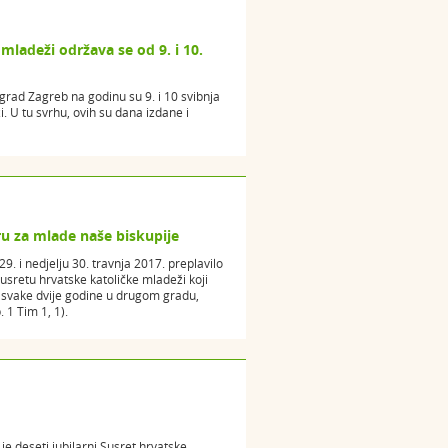
mladeži održava se od 9. i 10.
rad Zagreb na godinu su 9. i 10 svibnja
 U tu svrhu, ovih su dana izdane i
 za mlade naše biskupije
. i nedjelju 30. travnja 2017. preplavilo
Susretu hrvatske katoličke mladeži koji
a svake dvije godine u drugom gradu,
 1 Tim 1, 1).
e deseti jubilarni Susret hrvatske