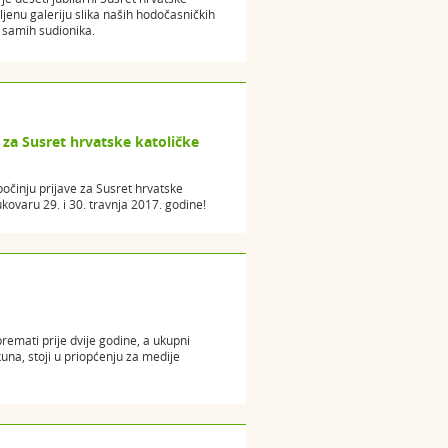
jenu galeriju slika naših hodočasničkih
a samih sudionika.
za Susret hrvatske katoličke
činju prijave za Susret hrvatske
kovaru 29. i 30. travnja 2017. godine!
remati prije dvije godine, a ukupni
kuna, stoji u priopćenju za medije