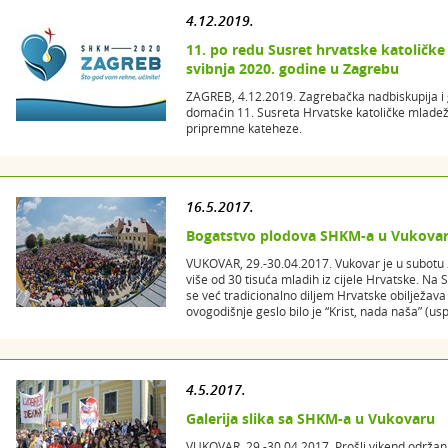
4.12.2019.
11. po redu Susret hrvatske katoličke 
svibnja 2020. godine u Zagrebu
ZAGREB, 4.12.2019. Zagrebačka nadbiskupija i g
domaćin 11. Susreta Hrvatske katoličke mladeži.
pripremne kateheze.
16.5.2017.
Bogatstvo plodova SHKM-a u Vukovaru
VUKOVAR, 29.-30.04.2017. Vukovar je u subotu 29
više od 30 tisuća mladih iz cijele Hrvatske. Na 
se već tradicionalno diljem Hrvatske obilježav
ovogodišnje geslo bilo je “Krist, nada naša” (usp.
4.5.2017.
Galerija slika sa SHKM-a u Vukovaru
VUKOVAR, 29.-30.04.2017. Prošli vikend održan j