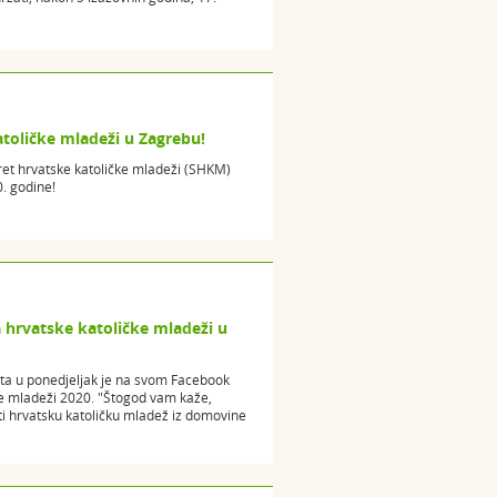
atoličke mladeži u Zagrebu!
ret hrvatske katoličke mladeži (SHKM)
0. godine!
 hrvatske katoličke mladeži u
ta u ponedjeljak je na svom Facebook
ke mladeži 2020. "Štogod vam kaže,
piti hrvatsku katoličku mladež iz domovine