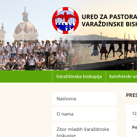
Varaždinska biskupija
Katehetski u
PRE
Naslovna
O nama
12
Pr
Zbor mladih Varaždinske
biskupije