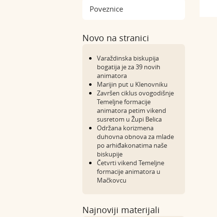
Poveznice
Novo na stranici
Varaždinska biskupija
bogatija je za 39 novih
animatora
Marijin put u Klenovniku
Završen ciklus ovogodišnje
Temeljne formacije
animatora petim vikend
susretom u Župi Belica
Održana korizmena
duhovna obnova za mlade
po arhiđakonatima naše
biskupije
Četvrti vikend Temeljne
formacije animatora u
Mačkovcu
Najnoviji materijali