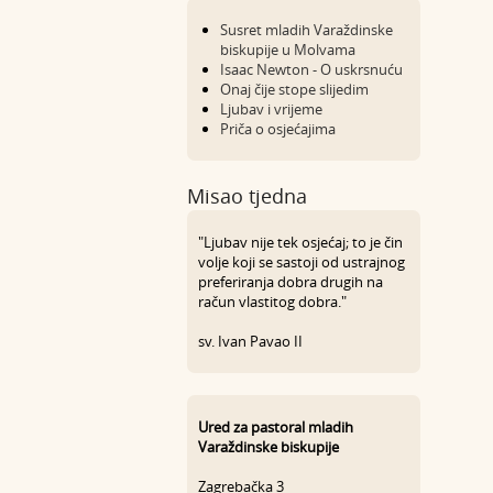
Susret mladih Varaždinske
biskupije u Molvama
Isaac Newton - O uskrsnuću
Onaj čije stope slijedim
Ljubav i vrijeme
Priča o osjećajima
Misao tjedna
"Ljubav nije tek osjećaj; to je čin
volje koji se sastoji od ustrajnog
preferiranja dobra drugih na
račun vlastitog dobra."
sv. Ivan Pavao II
Ured za pastoral mladih
Varaždinske biskupije
Zagrebačka 3